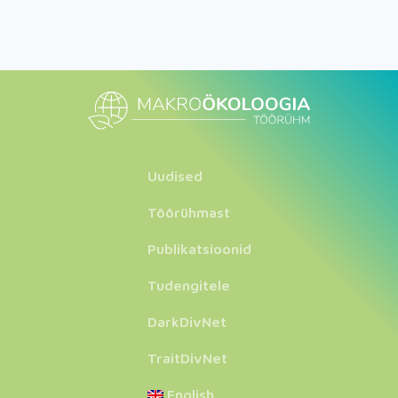
Uudised
Töörühmast
Publikatsioonid
Tudengitele
DarkDivNet
TraitDivNet
English