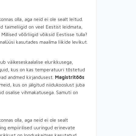
nnas olla, aga neid ei ole sealt leitud.
 taimeliigid on veel Eestist leidmata,
illised võõrliigid võiksid Eestisse tulla?
lüüsi kasutades maailma liikide levikut.
b väikeseskaalalise elurikkusega,
nguid, kus on kas temperatuuri tõstetud
vad andmed kirjandusest.
Magistritöös
eid, kus on jälgitud niidukooslust juba
ud osalise vihmakatusega. Samuti on
onnas olla, aga neid ei ole sealt
ng empiirilised uuringud erinevate
rikkust on looduskaitses kasutatud.