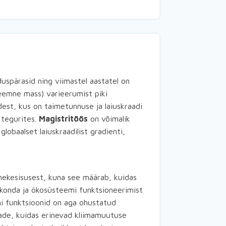
duspärasid ning viimastel aastatel on
eemne mass) varieerumist piki
st, kus on taimetunnuse ja laiuskraadi
 tegurites.
Magistritöös
on võimalik
obaalset laiuskraadilist gradienti,
mekesisusest, kuna see määrab, kuidas
konda ja ökosüsteemi funktsioneerimist
i funktsioonid on aga ohustatud
ade, kuidas erinevad kliimamuutuse