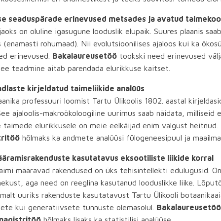
use seaduspärade erinevused metsades ja avatud taimekoo
jaoks on oluline igasugune looduslik elupaik. Suures plaanis sa
s (enamasti rohumaad). Nii evolutsioonilises ajaloos kui ka ök
sed erinevused.
Bakalaureusetöö
tookski need erinevused välja
See teadmine aitab parendada elurikkuse kaitset.
adlaste kirjeldatud taimeliikide analüüs
anika professuuri loomist Tartu Ülikoolis 1802. aastal kirjeldas
 See ajaloolis-makroökoloogiline uurimus saab näidata, millisei
e taimede elurikkusele on meie eelkäijad enim valgust heitnud.
ritöö
hõlmaks ka andmete analüüsi fülogeneesipuul ja maailmak
ramisrakenduste kasutatavus eksootiliste liikide korral
 taimi määravad rakendused on üks tehisintellekti edulugusid. 
kust, aga need on reeglina kasutanud looduslikke liike. Lõputö
semalt uuriks rakenduste kasutatavust Tartu Ülikooli botaanikaa
sete kui generatiivsete tunnuste olemasolul.
Bakalaureusetöö
magistritöö
hõlmaks lisaks ka statistilisi analüüse.