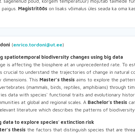
nt. sagenenud põud, kõrgem temperatuur) mõjutab taimede funk
i paigus.
Magistritöös
on lisaks võimalus üles seada ka oma ka
rdoni
(
enrico.tordoni@ut.ee
)
g spatiotemporal biodiversity changes using big data
nge is affecting the biosphere at an unprecedented rate. To es
is crucial to understand the trajectories of change in natural 
ty dimensions. This
Master’s thesis
aims to explore the pattern
vertebrates (mammals, birds, reptiles, amphibians) through tim
ies data with species' functional traits and evolutionary hist
munities at global and regional scales. A
Bachelor's thesis
can
elevant literature which describes the patterns of biodiversit
g data to explore species' extinction risk
er’s thesis
the factors that distinguish species that are thr