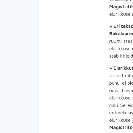
Magistrit
elurikkuse 
» Eri taks
Bakalaure
ruumilistes
elurikkuse 
saab kirjel
» Elurikku
Järjest roh
puhul ei ol
ümbritsevai
elurikkusel
riski. Sell
mitmekesis
elurikkuse 
Magistrit