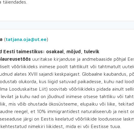
a täiendades.
a
(
tatjana.oja@ut.ee
)
id Eesti taimestikus: osakaal, mõjud, tulevik
laureusetöös
uuritakse kirjanduse ja andmebaaside põhjal Eest
iselt võõrliikideks inimese poolt tahtlikult või tahtmatult uutel
udnud alates XVIII sajandi keskpaigast. Globaalne kaubandus, 
dustab olukorda, kus liigid satuvad paikadesse, kuhu nad loodu
ma Looduskaitse Liit) soovitab võõrliikideks pidada ainult selli
 levilat ja kuhu nad on jõudnud inimese otsese tahtliku või taht
rliik, mis võib ohustada ökosüsteeme, elupaiku või liike, tekita
ikaudne reegel, et 10% immigrantidest naturaliseerub ja neist
eseaduse järgi on Eestis keelatud võõrliikide loodusesse laskm
ehtestatud nimekiri liikidest, mida ei või Eestisse tuua.