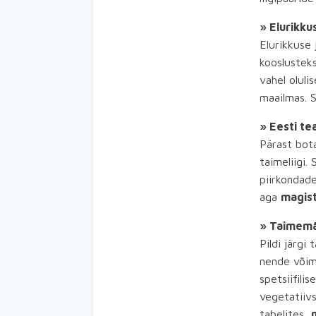
» Elurikk
Elurikkuse 
kooslustek
vahel oluli
maailmas. 
» Eesti te
Pärast bota
taimeliigi.
piirkondad
aga
magist
» Taimemää
Pildi järgi
nende võime
spetsiifili
vegetatiiv
tabelites,