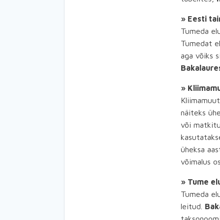
» Eesti ta
Tumeda elur
Tumedat elu
aga võiks s
Bakalaure
» Kliimamu
Kliimamuut
näiteks üh
või matkit
kasutatakse
üheksa aas
võimalus os
» Tume elu
Tumeda elur
leitud.
Bak
taksonoomi