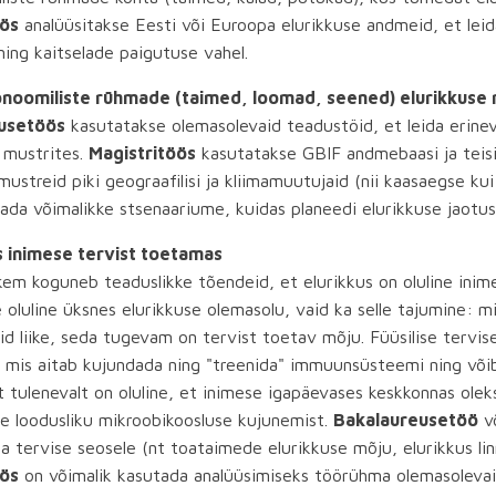
öös
analüüsitakse Eesti või Euroopa elurikkuse andmeid, et lei
ning kaitselade paigutuse vahel.
onoomiliste rühmade (taimed, loomad, seened) elurikkuse r
usetöös
kasutatakse olemasolevaid teadustöid, et leida erinev
 mustrites.
Magistritöös
kasutatakse GBIF andmebaasi ja teisi
mustreid piki geograafilisi ja kliimamuutujaid (nii kaasaegse ku
dada võimalikke stsenaariume, kuidas planeedi elurikkuse jaot
s inimese tervist toetamas
kem koguneb teaduslikke tõendeid, et elurikkus on oluline inim
e oluline üksnes elurikkuse olemasolu, vaid ka selle tajumine:
d liike, seda tugevam on tervist toetav mõju. Füüsilise tervise
, mis aitab kujundada ning "treenida" immuunsüsteemi ning võib
est tulenevalt on oluline, et inimese igapäevases keskkonnas ol
e loodusliku mikroobikoosluse kujunemist.
Bakalaureusetöö
võ
ja tervise seosele (nt toataimede elurikkuse mõju, elurikkus lin
öös
on võimalik kasutada analüüsimiseks töörühma olemasolevai