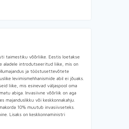
i taimestiku võõrliike. Eestis loetakse
e aladele introdutseeritud liike, mis on
põllumajandus ja tööstusettevõtete
slike levimismehhanismide abil ei jõuaks.
seid liike, mis esinevad väljaspool oma
matu abiga. Invasiivne võõrliik on aga
des majanduslikku või keskkonnakahju.
 omakorda 10% muutub invasiivseteks.
ine. Lisaks on keskkonnaministri