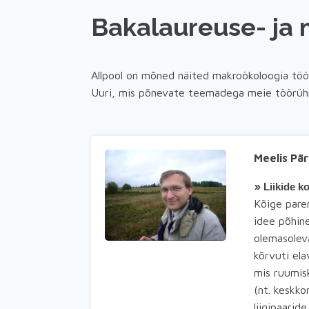
Bakalaureuse- ja
Allpool on mõned näited makroökoloogia tö
Uuri, mis põnevate teemadega meie töör
Meelis Pär
»
Liikide k
Kõige pare
idee põhine
olemasoleva
kõrvuti el
mis ruumis
(nt. keskk
liigipaarid