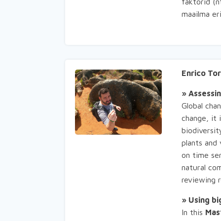
faktorid (
maailma er
Enrico To
» Assessin
Global cha
change, it 
biodiversi
plants and 
on time ser
natural com
reviewing r
» Using bi
In this
Mast