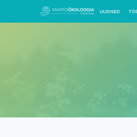
UUDISED
TÖ