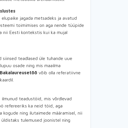
slustes
ab elupaike jagada metsadeks ja avatud
osüsteemi toimimises on aga nende tüüpide
 nii Eesti kontekstis kui ka mujal
id siinsed teadlased üle tuhande uue
d elupuu osade ning mis maailma
Bakalaureusetöö
võib olla referatiivne
aardil.
On ilmunud teadustöid, mis võrdlevad
ö refereeriks ka neid töid, aga
ia kogude ning ilutaimede määramisel, nii
üldistaks tulemused joonistel ning