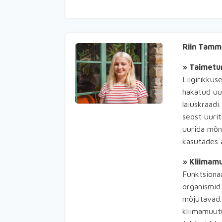
Riin Tam
» Taimetun
Liigirikkus
hakatud uu
laiuskraadi
seost uurit
uurida mõne
kasutades 
» Kliimamu
Funktsiona
organismid
mõjutavad.
kliimamuut