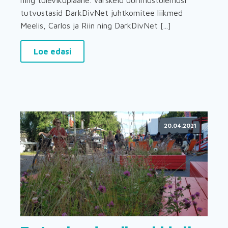
ning tulevikuplaane. Värskeid uurimustulemusi
tutvustasid DarkDivNet juhtkomitee liikmed
Meelis, Carlos ja Riin ning DarkDivNet [...]
Loe edasi
20.04.2021