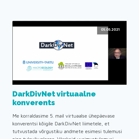
05.05.2021
DarkDivNet virtuaalne
konverents
Me korraldasime 5. mail virtuaalse ühepäevase
konverentsi kõigile DarkDivNet liimetele, et
tutvustada võrgustiku andmete esimesi tulemusi