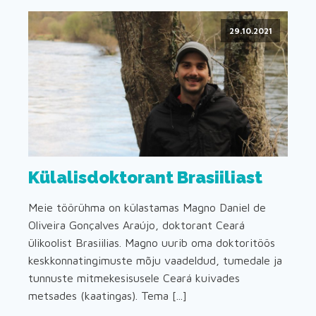
29.10.2021
Külalisdoktorant Brasiiliast
Meie töörühma on külastamas Magno Daniel de
Oliveira Gonçalves Araújo, doktorant Ceará
ülikoolist Brasiilias. Magno uurib oma doktoritöös
keskkonnatingimuste mõju vaadeldud, tumedale ja
tunnuste mitmekesisusele Ceará kuivades
metsades (kaatingas). Tema [...]