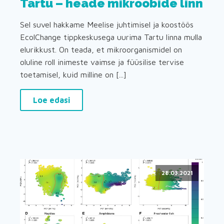
Tartu – heade mikroobide linn
Sel suvel hakkame Meelise juhtimisel ja koostöös
EcolChange tippkeskusega uurima Tartu linna mulla
elurikkust. On teada, et mikroorganismidel on
oluline roll inimeste vaimse ja füüsilise tervise
toetamisel, kuid milline on [...]
Loe edasi
28.03.2021