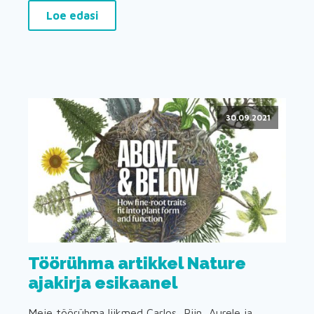
Loe edasi
30.09.2021
Töörühma artikkel Nature
ajakirja esikaanel
Meie töörühma liikmed Carlos, Riin, Aurele ja