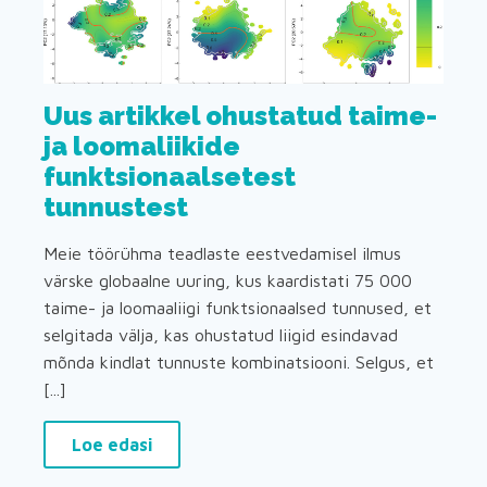
Uus artikkel ohustatud taime-
ja loomaliikide
funktsionaalsetest
tunnustest
Meie töörühma teadlaste eestvedamisel ilmus
värske globaalne uuring, kus kaardistati 75 000
taime- ja loomaaliigi funktsionaalsed tunnused, et
selgitada välja, kas ohustatud liigid esindavad
mõnda kindlat tunnuste kombinatsiooni. Selgus, et
[...]
Loe edasi