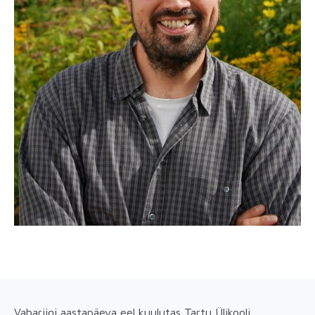
Vabariigi aastapäeva eel kuulutas Tartu Ülikooli