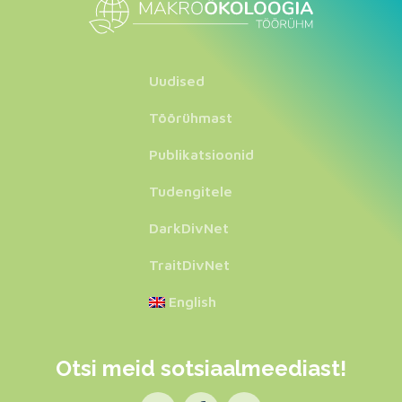
Uudised
Töörühmast
Publikatsioonid
Tudengitele
DarkDivNet
TraitDivNet
English
Otsi meid sotsiaalmeediast!