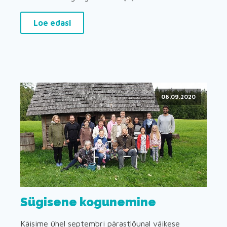
Loe edasi
06.09.2020
Sügisene kogunemine
Käisime ühel septembri pärastlõunal väikese