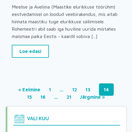
Meelise ja Aveliina (Maastike elurikkuse töörühm)
eestvedamisel on loodud veebirakendus, mis aitab
hinnata maastiku tuge elurikkuse säilimisele.
Rohemeetri abil saab iga huviline uurida mistahes
maismaa paika Eestis - kaardil sobiva [...]
Loe edasi
« Eelmine
1
…
12
13
14
15
16
…
21
Järgmine »
VALI KUU