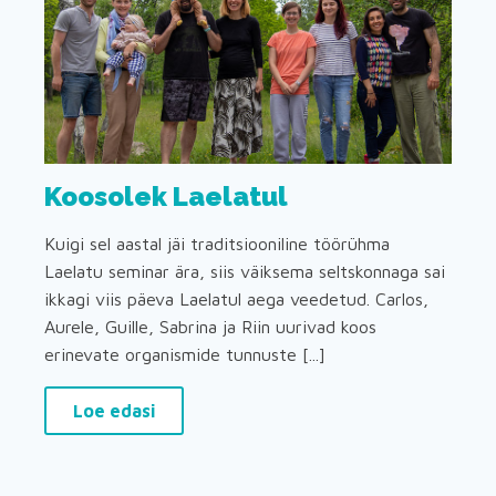
Koosolek Laelatul
Kuigi sel aastal jäi traditsiooniline töörühma
Laelatu seminar ära, siis väiksema seltskonnaga sai
ikkagi viis päeva Laelatul aega veedetud. Carlos,
Aurele, Guille, Sabrina ja Riin uurivad koos
erinevate organismide tunnuste [...]
Loe edasi