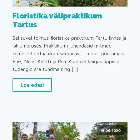
Floristika välipraktikum
Tartus
Sel suvel toimus floristika praktikum Tartu linnas ja
lähiümbruses. Praktikumi juhendasid mitmed
inimesed botaanika osakonnast - meie töörühmast
Ene, Nele, Kersti ja Riin. Kursuse käigus õppisid
tudengid ära tundma ning [...]
Loe edasi
19.06.2020