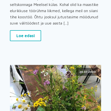
seltskonnaga Meelisel külas. Kohal olid ka maastike
elurikkuse töörühma liikmed, kellega meil on siiani
tihe koostöö. Õhtu jooksul jutustasime möödunud
suve välitöödest ja uue aasta [...]
Loe edasi
20.07.2020