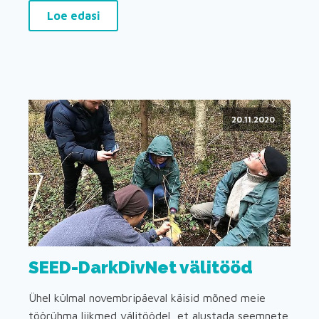
Loe edasi
20.11.2020
SEED-DarkDivNet välitööd
Ühel külmal novembripäeval käisid mõned meie
töörühma liikmed välitöödel, et alustada seemnete