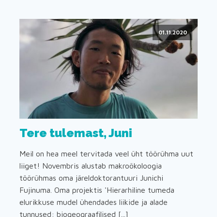
01.11.2020
Tere tulemast, Juni
Meil on hea meel tervitada veel üht töörühma uut
liiget! Novembris alustab makroökoloogia
töörühmas oma järeldoktorantuuri Junichi
Fujinuma. Oma projektis 'Hierarhiline tumeda
elurikkuse mudel ühendades liikide ja alade
tunnused: biogeograafilised [...]