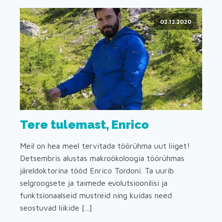
02.12.2020
Tere tulemast, Enrico
Meil on hea meel tervitada töörühma uut liiget!
Detsembris alustas makroökoloogia töörühmas
järeldoktorina tööd Enrico Tordoni. Ta uurib
selgroogsete ja taimede evolutsioonilisi ja
funktsionaalseid mustreid ning kuidas need
seostuvad liikide [...]