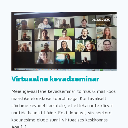
06.05.2020
Virtuaalne kevadseminar
Meie iga-aastane kevadseminar toimus 6. mail koos
maastike elurikkuse töörühmaga. Kui tavaliselt
sõidame kevadel Laelatule, et ettekannete kõrval
nautida kaunist Lääne-Eesti loodust, siis seekord
kogunesime olude sunnil virtuaalses keskkonnas.
Aga [...]