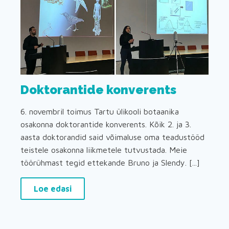
Doktorantide konverents
6. novembril toimus Tartu ülikooli botaanika
osakonna doktorantide konverents. Kõik 2. ja 3.
aasta doktorandid said võimaluse oma teadustööd
teistele osakonna liikmetele tutvustada. Meie
töörühmast tegid ettekande Bruno ja Slendy. [...]
Loe edasi