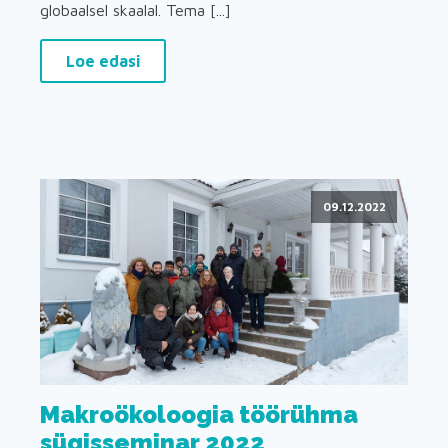
globaalsel skaalal. Tema [...]
Loe edasi
09.12.2022
Makroökoloogia töörühma
sügisseminar 2022