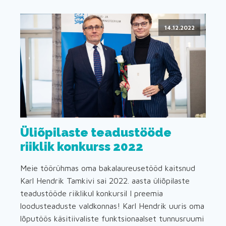
14.12.2022
Üliõpilaste teadustööde
riiklik konkurss 2022
Meie töörühmas oma bakalaureusetööd kaitsnud
Karl Hendrik Tamkivi sai 2022. aasta üliõpilaste
teadustööde riiklikul konkursil I preemia
loodusteaduste valdkonnas! Karl Hendrik uuris oma
lõputöös käsitiivaliste funktsionaalset tunnusruumi