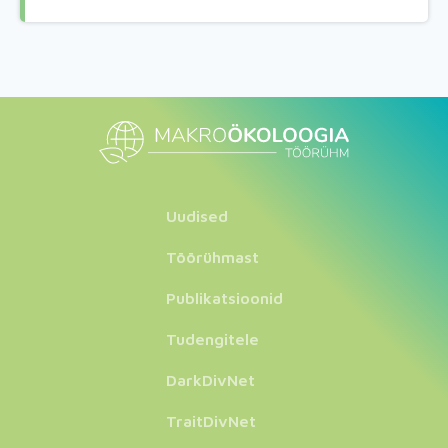
Uudised
Töörühmast
Publikatsioonid
Tudengitele
DarkDivNet
TraitDivNet