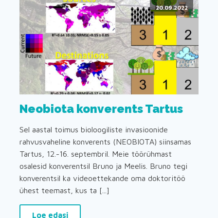
20.09.2022
Neobiota konverents Tartus
Sel aastal toimus bioloogiliste invasioonide
rahvusvaheline konverents (NEOBIOTA) siinsamas
Tartus, 12.-16. septembril. Meie töörühmast
osalesid konverentsil Bruno ja Meelis. Bruno tegi
konverentsil ka videoettekande oma doktoritöö
ühest teemast, kus ta [...]
Loe edasi