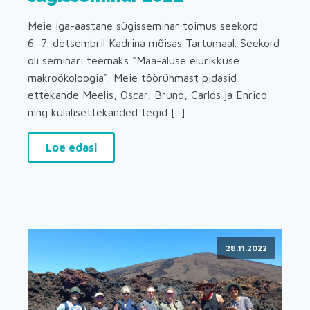
Meie iga-aastane sügisseminar toimus seekord
6.-7. detsembril Kadrina mõisas Tartumaal. Seekord
oli seminari teemaks "Maa-aluse elurikkuse
makroökoloogia". Meie töörühmast pidasid
ettekande Meelis, Oscar, Bruno, Carlos ja Enrico
ning külalisettekanded tegid [...]
Loe edasi
28.11.2022