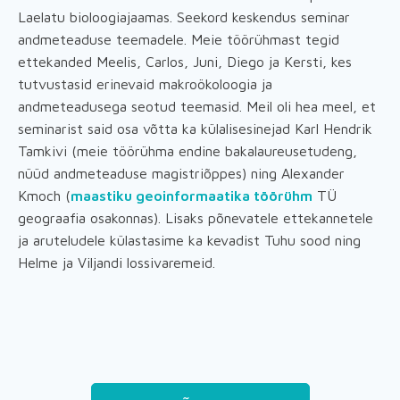
Laelatu bioloogiajaamas. Seekord keskendus seminar
andmeteaduse teemadele. Meie töörühmast tegid
ettekanded Meelis, Carlos, Juni, Diego ja Kersti, kes
tutvustasid erinevaid makroökoloogia ja
andmeteadusega seotud teemasid. Meil oli hea meel, et
seminarist said osa võtta ka külalisesinejad Karl Hendrik
Tamkivi (meie töörühma endine bakalaureusetudeng,
nüüd andmeteaduse magistriõppes) ning Alexander
Kmoch (
maastiku geoinformaatika töörühm
TÜ
geograafia osakonnas). Lisaks põnevatele ettekannetele
ja aruteludele külastasime ka kevadist Tuhu sood ning
Helme ja Viljandi lossivaremeid.