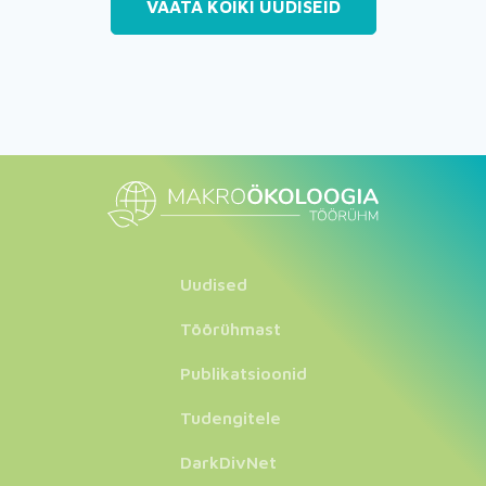
VAATA KÕIKI UUDISEID
Uudised
Töörühmast
Publikatsioonid
Tudengitele
DarkDivNet