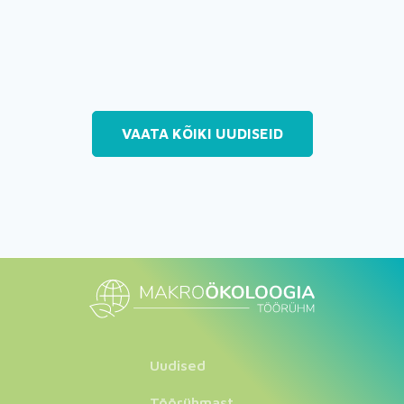
VAATA KÕIKI UUDISEID
Uudised
Töörühmast