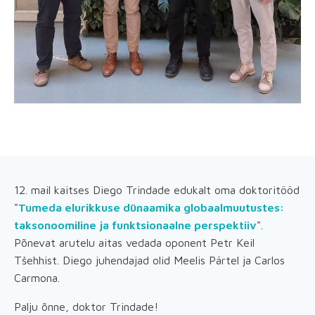
12. mail kaitses Diego Trindade edukalt oma doktoritööd
"
Tumeda elurikkuse dünaamika globaalmuutustes:
taksonoomiline ja funktsionaalne perspektiiv
".
Põnevat arutelu aitas vedada oponent Petr Keil
Tšehhist. Diego juhendajad olid Meelis Pärtel ja Carlos
Carmona.
Palju õnne, doktor Trindade!