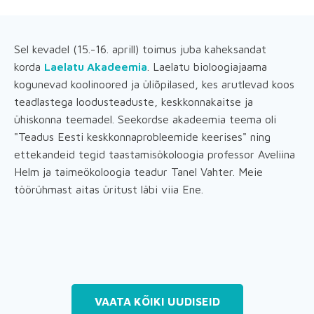
Sel kevadel (15.-16. aprill) toimus juba kaheksandat
korda
Laelatu Akadeemia
. Laelatu bioloogiajaama
kogunevad koolinoored ja üliõpilased, kes arutlevad koos
teadlastega loodusteaduste, keskkonnakaitse ja
ühiskonna teemadel. Seekordse akadeemia teema oli
"Teadus Eesti keskkonnaprobleemide keerises" ning
ettekandeid tegid taastamisökoloogia professor Aveliina
Helm ja taimeökoloogia teadur Tanel Vahter. Meie
töörühmast aitas üritust läbi viia Ene.
VAATA KÕIKI UUDISEID