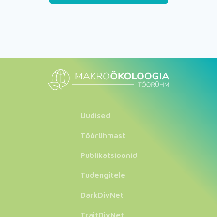
Uudised
Töörühmast
Publikatsioonid
Tudengitele
DarkDivNet
TraitDivNet