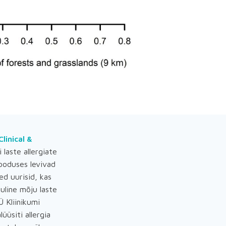
Clinical &
laste allergiate
ooduses levivad
ed uurisid, kas
uline mõju laste
Ü Kliinikumi
lüüsiti allergia