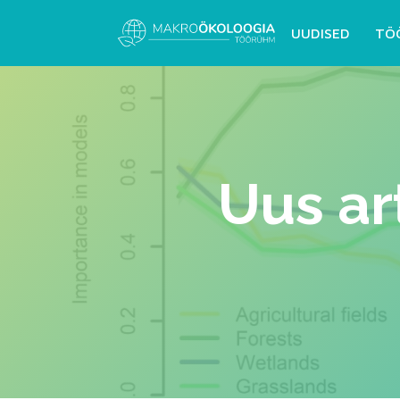
UUDISED
TÖ
Uus ar