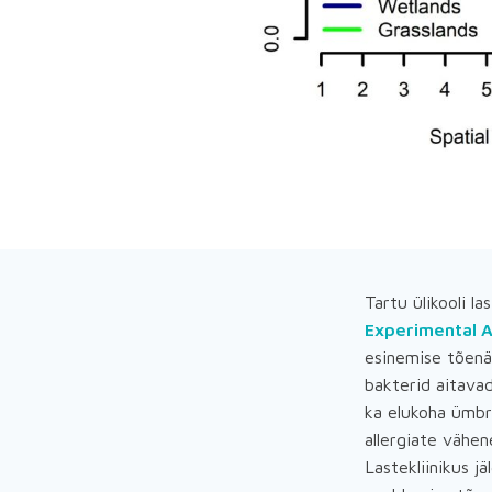
Tartu ülikooli l
Experimental A
esinemise tõenä
bakterid aitavad
ka elukoha ümbru
allergiate vähen
Lastekliinikus jä