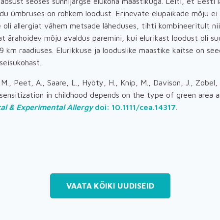
äosust seoses sünnijärgse elukoha maastikuga. Leiti, et Eesti 
 kodu ümbruses on rohkem loodust. Erinevate elupaikade mõju ei
 oli allergiat vähem metsade läheduses, tihti kombineeritult ni
at ärahoidev mõju avaldus paremini, kui elurikast loodust oli s
9 km raadiuses. Elurikkuse ja looduslike maastike kaitse on see
seisukohast.
 M., Peet, A., Saare, L., Hyöty, H., Knip, M., Davison, J., Zobel,
 sensitization in childhood depends on the type of green area
cal & Experimental Allergy
doi: 10.1111/cea.14317
.
VAATA KÕIKI UUDISEID