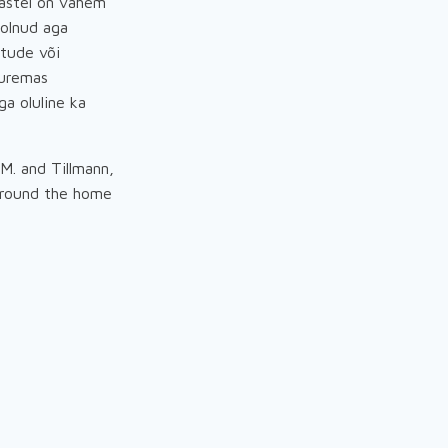
lastel on vähem
 olnud aga
itude või
uuremas
ga oluline ka
 M. and Tillmann,
 around the home