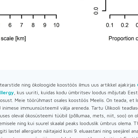
astearstide ning ökoloogide koostöös ilmus uus artikkel ajakirjas
llergy
, kus uuriti, kuidas kodu ümbritsev loodus mõjutab Eesti 
osust. Meie töörühmast osales koostöös Meelis. On teada, et l
 inimese immuunsüsteemil välja areneda. Tartu Ülikooli teadlas
ses oleval ökosüsteemi tüübil (põllumaa, mets, niit, soo) on ol
emisele ning kui suurel skaalal peaks looduslik ümbrus olema. T
lgiti lastel allergiate näitajaid kuni 9. eluaastani ning seejärel ana