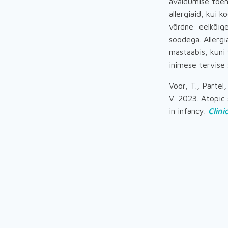
avaldumise tõen
allergiaid, kui
võrdne: eelkõige
soodega. Allergi
mastaabis, kuni 
inimese tervise 
Voor, T., Pärtel,
V. 2023. Atopic
in infancy.
Clini