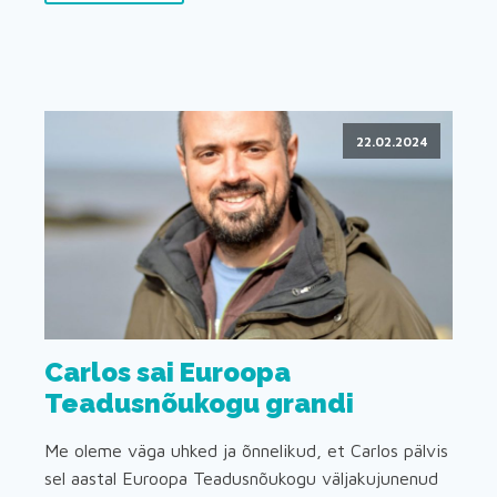
22.02.2024
Carlos sai Euroopa
Teadusnõukogu grandi
Me oleme väga uhked ja õnnelikud, et Carlos pälvis
sel aastal Euroopa Teadusnõukogu väljakujunenud