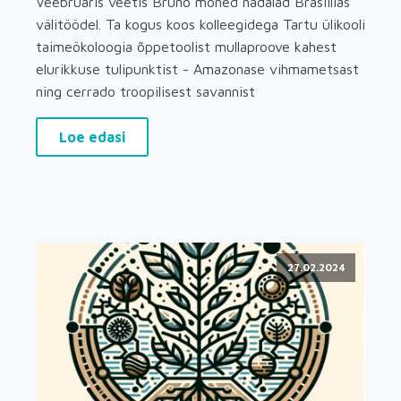
Veebruaris veetis Bruno mõned nädalad Brasiilias
välitöödel. Ta kogus koos kolleegidega Tartu ülikooli
taimeökoloogia õppetoolist mullaproove kahest
elurikkuse tulipunktist - Amazonase vihmametsast
ning cerrado troopilisest savannist
Loe edasi
27.02.2024