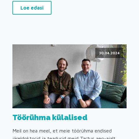
Loe edasi
30.04.2024
Töörühma külalised
Meil on hea meel, et meie töörühma endised
järeldoktorid ja teadurid meid Tartus aeg-ajalt