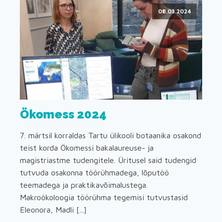
08.03.2024
Ökomess 2024
7. märtsil korraldas Tartu ülikooli botaanika osakond
teist korda Ökomessi bakalaureuse- ja
magistriastme tudengitele. Üritusel said tudengid
tutvuda osakonna töörühmadega, lõputöö
teemadega ja praktikavõimalustega.
Makroökoloogia töörühma tegemisi tutvustasid
Eleonora, Madli [...]