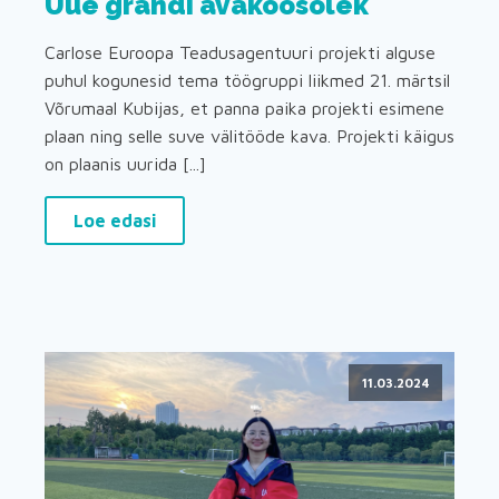
Uue grandi avakoosolek
Carlose Euroopa Teadusagentuuri projekti alguse
puhul kogunesid tema töögruppi liikmed 21. märtsil
Võrumaal Kubijas, et panna paika projekti esimene
plaan ning selle suve välitööde kava. Projekti käigus
on plaanis uurida [...]
Loe edasi
11.03.2024