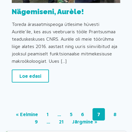
Nägemiseni, Aurèle!
Toreda ärasaatmispeoga ütlesime hüvesti
Aurèle'ile, kes asus veebruaris tööle Prantsusmaa
teaduskeskuses CNRS. Aurèle oli meie töörühma
liige alates 2016. aastast ning uuris siinviibitud aja
jooksul peamiselt funktsionaalse mitmekesisuse
makroökoloogiat. Uues [...]
Loe edasi
« Eelmine
1
…
5
6
7
8
9
…
21
Järgmine »