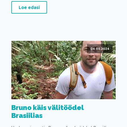
Loe edasi
04.03.2024
Bruno käis välitöödel
Brasiilias