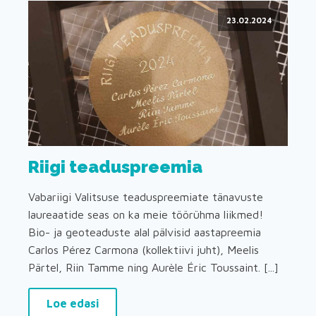
23.02.2024
Riigi teaduspreemia
Vabariigi Valitsuse teaduspreemiate tänavuste
laureaatide seas on ka meie töörühma liikmed!
Bio- ja geoteaduste alal pälvisid aastapreemia
Carlos Pérez Carmona (kollektiivi juht), Meelis
Pärtel, Riin Tamme ning Aurèle Éric Toussaint. [...]
Loe edasi