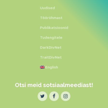
Uudised
Töörühmast
Publikatsioonid
Tudengitele
DarkDivNet
TraitDivNet
English
Otsi meid sotsiaalmeediast!