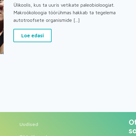
Ülikoolis, kus ta uuris vetikate paleobioloogiat.
Makroökoloogia töörühmas hakkab ta tegelema
autotroofsete organismide [...]
Loe edasi
O
Uudised
s