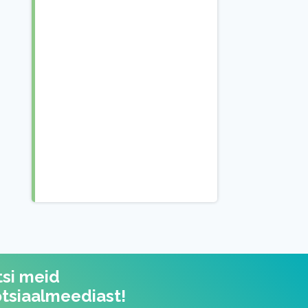
tsi meid
otsiaalmeediast!