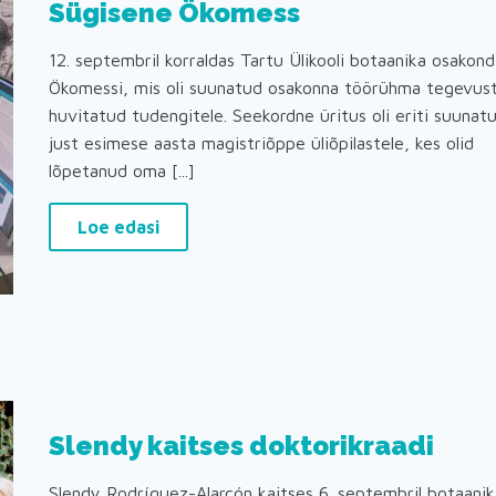
Sügisene Ökomess
12. septembril korraldas Tartu Ülikooli botaanika osakond
Ökomessi, mis oli suunatud osakonna töörühma tegevus
huvitatud tudengitele. Seekordne üritus oli eriti suunat
just esimese aasta magistriõppe üliõpilastele, kes olid
lõpetanud oma [...]
Loe edasi
Slendy kaitses doktorikraadi
Slendy Rodríguez-Alarcón kaitses 6. septembril botaanik