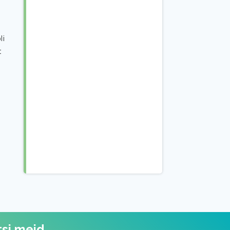
li
t
tsi meid