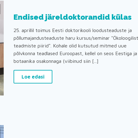
Endised järeldoktorandid külas
25. aprillil toimus Eesti doktorikooli loodusteaduste ja
põllumajandusteaduste haru kursus/seminar "Ökoloogilis
teadmiste piirid". Kohale olid kutsutud mitmed uue
põlvkonna teadlased Euroopast, kellel on seos Eestiga ja
botaanika osakonnaga (viibinud siin [...]
Loe edasi