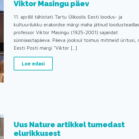
Viktor Masingu päev
11. aprillil tähistati Tartu Ülikoolis Eesti loodus- ja
kultuurilukku erakordse märgi maha jätnud loodusteadla
professor Viktor Masingu (1925-2001) sajandat
sünniaastapäeva. Päeva jooksul toimus mitmeid üritusi, 
Eesti Posti margi "Viktor [...]
Loe edasi
Uus Nature artikkel tumedast
elurikkusest