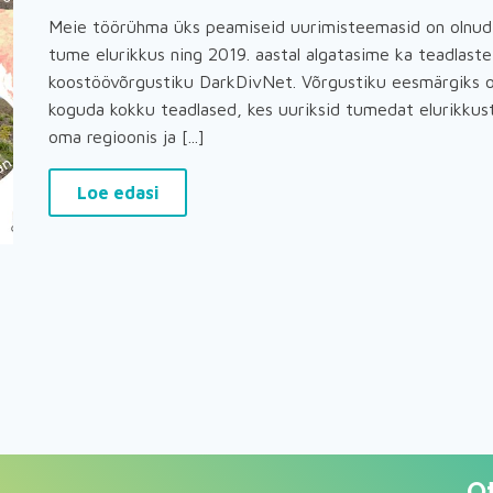
Meie töörühma üks peamiseid uurimisteemasid on olnud
tume elurikkus ning 2019. aastal algatasime ka teadlaste
koostöövõrgustiku DarkDivNet. Võrgustiku eesmärgiks o
koguda kokku teadlased, kes uuriksid tumedat elurikkus
oma regioonis ja [...]
Loe edasi
O