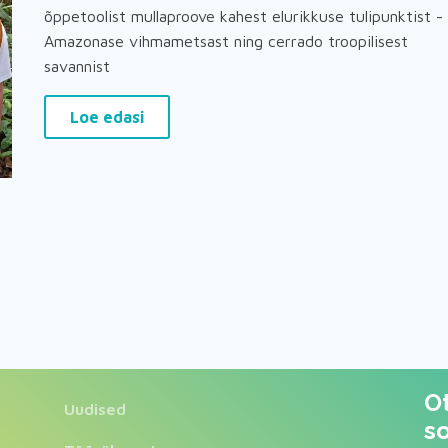
õppetoolist mullaproove kahest elurikkuse tulipunktist -
Amazonase vihmametsast ning cerrado troopilisest
savannist
Loe edasi
O
Uudised
s