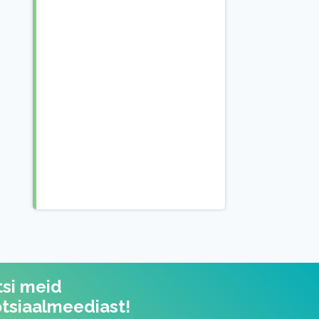
tsi meid
otsiaalmeediast!