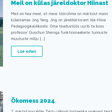
Meil on külas järeldoktor Hiinast
Meil on hea meel, et meie töörühma on märtsist maini
külastamas Jing Yang. Jing on järeldoktorant Ida-Hiina
Pedagoogikaülikoolis. Oma teadustöös uurib ta koos
professor Guochun Sheniga funktsionaalsete tunnuste
muutuste mõju [...]
Loe edasi
Ökomess 2024
7. märtsil korraldas Tartu ülikooli botaanika osakond teis