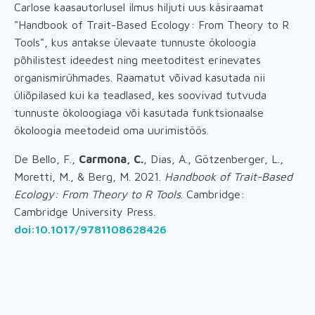
Carlose kaasautorlusel ilmus hiljuti uus käsiraamat
"Handbook of Trait-Based Ecology: From Theory to R
Tools", kus antakse ülevaate tunnuste ökoloogia
põhilistest ideedest ning meetoditest erinevates
organismirühmades. Raamatut võivad kasutada nii
üliõpilased kui ka teadlased, kes soovivad tutvuda
tunnuste ökoloogiaga või kasutada funktsionaalse
ökoloogia meetodeid oma uurimistöös.
De Bello, F.,
Carmona, C.
, Dias, A., Götzenberger, L.,
Moretti, M., & Berg, M. 2021.
Handbook of Trait-Based
Ecology: From Theory to R Tools
. Cambridge:
Cambridge University Press.
doi:10.1017/9781108628426