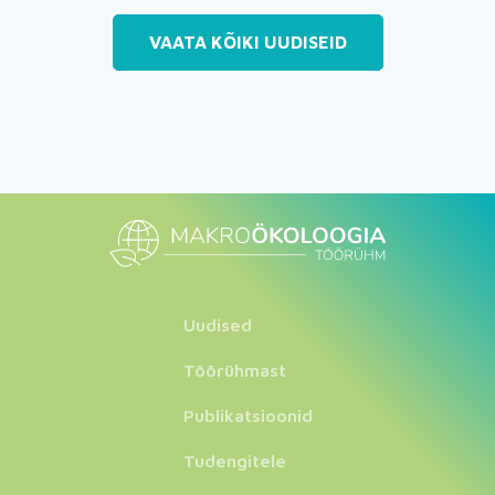
VAATA KÕIKI UUDISEID
Uudised
Töörühmast
Publikatsioonid
Tudengitele