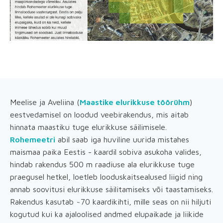
Meelise ja Aveliina (
Maastike elurikkuse töörühm
)
eestvedamisel on loodud veebirakendus, mis aitab
hinnata maastiku tuge elurikkuse säilimisele.
Rohemeetri
abil saab iga huviline uurida mistahes
maismaa paika Eestis - kaardil sobiva asukoha valides,
hindab rakendus 500 m raadiuse ala elurikkuse tuge
praegusel hetkel, loetleb looduskaitsealused liigid ning
annab soovitusi elurikkuse säilitamiseks või taastamiseks.
Rakendus kasutab ~70 kaardikihti, mille seas on nii hiljuti
kogutud kui ka ajaloolised andmed elupaikade ja liikide