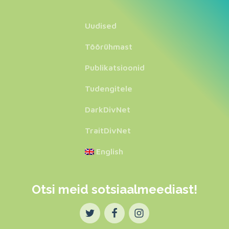
Uudised
Töörühmast
Publikatsioonid
Tudengitele
DarkDivNet
TraitDivNet
English
Otsi meid sotsiaalmeediast!