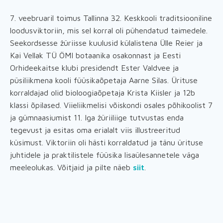
7. veebruaril toimus Tallinna 32. Keskkooli traditsiooniline
loodusviktoriin, mis sel korral oli pühendatud taimedele.
Seekordsesse žüriisse kuulusid külalistena Ülle Reier ja
Kai Vellak TÜ ÖMI botaanika osakonnast ja Eesti
Orhideekaitse klubi presidendt Ester Valdvee ja
püsiliikmena kooli füüsikaõpetaja Aarne Silas. Ürituse
korraldajad olid bioloogiaõpetaja Krista Kiisler ja 12b
klassi õpilased. Viieliikmelisi võiskondi osales põhikoolist 7
ja gümnaasiumist 11. Iga žüriiliige tutvustas enda
tegevust ja esitas oma erialalt viis illustreeritud
küsimust. Viktoriin oli hästi korraldatud ja tänu ürituse
juhtidele ja praktilistele füüsika lisaülesannetele väga
meeleolukas. Võitjaid ja pilte näeb
siit
.