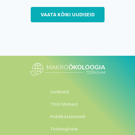
VAATA KÕIKI UUDISEID
Uudised
Töörühmast
Publikatsioonid
Tudengitele