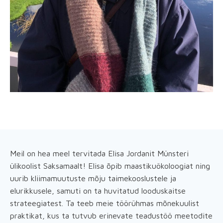
Meil on hea meel tervitada Elisa Jordanit Münsteri
ülikoolist Saksamaalt! Elisa õpib maastikuökoloogiat ning
uurib kliimamuutuste mõju taimekooslustele ja
elurikkusele, samuti on ta huvitatud looduskaitse
strateegiatest. Ta teeb meie töörühmas mõnekuulist
praktikat, kus ta tutvub erinevate teadustöö meetodite