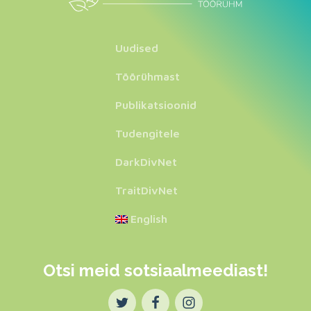
Uudised
Töörühmast
Publikatsioonid
Tudengitele
DarkDivNet
TraitDivNet
English
Otsi meid sotsiaalmeediast!