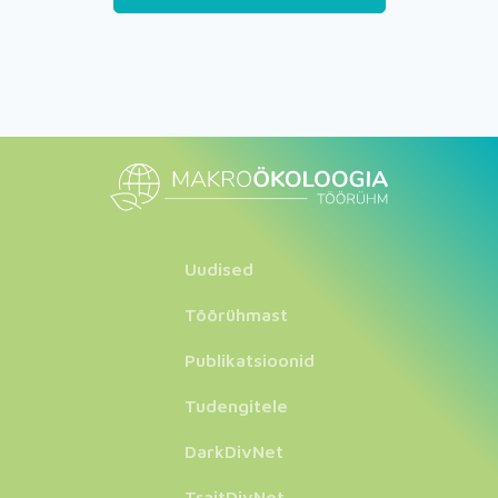
Uudised
Töörühmast
Publikatsioonid
Tudengitele
DarkDivNet
TraitDivNet