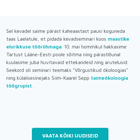
Sel kevadel saime pärast kaheaastast pausi koguneda
taas Laelatule, et pidada kevadseminari koos
maastike
elurikkuse töörühmaga
. 10. mai hommikul hakkasime
Tartust Lääne-Eesti poole sõitma ning pärastlõunal
kuulasime juba huvitavaid ettekandeid ning arutelusid.
Seekord oli seminari teemaks "Võrgustikud ökoloogias"
ning külalisesinejaks Siim-Kaarel Sepp
taimeökoloogia
töögrupist
.
VAATA KÕIKI UUDISEID