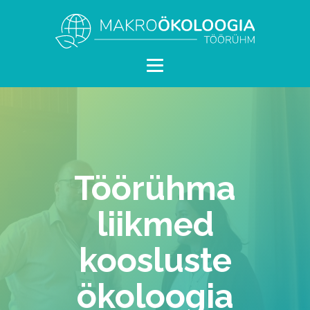
Töörühma
liikmed
koosluste
ökoloogia