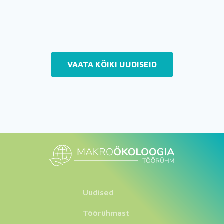
VAATA KÕIKI UUDISEID
Uudised
Töörühmast