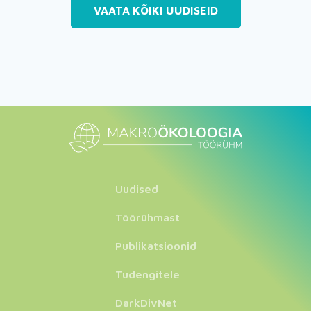
VAATA KÕIKI UUDISEID
Uudised
Töörühmast
Publikatsioonid
Tudengitele
DarkDivNet