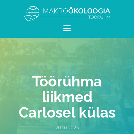
Töörühma
liikmed
Carlosel külas
20.10.2025