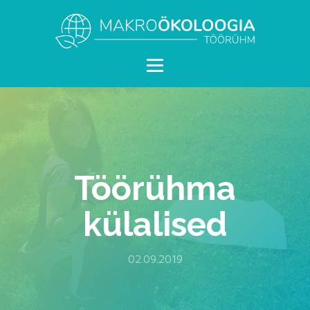
Töörühma
külalised
02.09.2019