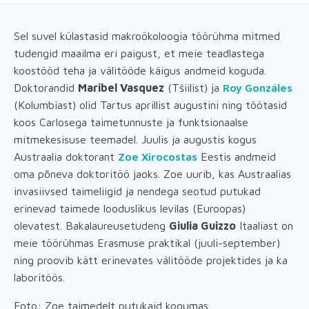
Sel suvel külastasid makroökoloogia töörühma mitmed
tudengid maailma eri paigust, et meie teadlastega
koostööd teha ja välitööde käigus andmeid koguda.
Doktorandid
Maribel Vasquez
(Tšiilist) ja
Roy Gonzáles
(Kolumbiast) olid Tartus aprillist augustini ning töötasid
koos Carlosega taimetunnuste ja funktsionaalse
mitmekesisuse teemadel. Juulis ja augustis kogus
Austraalia doktorant
Zoe Xirocostas
Eestis andmeid
oma põneva doktoritöö jaoks. Zoe uurib, kas Austraalias
invasiivsed taimeliigid ja nendega seotud putukad
erinevad taimede looduslikus levilas (Euroopas)
olevatest. Bakalaureusetudeng
Giulia Guizzo
Itaaliast on
meie töörühmas Erasmuse praktikal (juuli-september)
ning proovib kätt erinevates välitööde projektides ja ka
laboritöös.
Foto: Zoe taimedelt putukaid kogumas