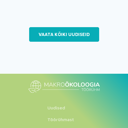
VAATA KÕIKI UUDISEID
Uudised
Töörühmast