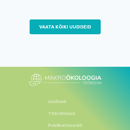
VAATA KÕIKI UUDISEID
Uudised
Töörühmast
Publikatsioonid