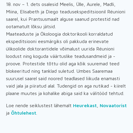
18. nov – 1. dets osalesid Meelis, Ülle, Aurele, Madli,
Miina, Elisabeth ja Diego teadusekspeditsioonil Réunioni
saarel, kui Prantsusmaalt alguse saanud protestid nad
ootamatult lõksu jätsid.
Maateaduste ja Ökoloogia doktorikooli korraldatud
ekspeditsiooni eesmärgiks oli pakkuda erinevate
ülikoolide doktorantidele võimalust uurida Réunioni
loodust ning koguda väärtuslike teadusandmeid ja -
proove. Protestide tõttu olid aga kõik suuremad teed
blokeeritud ning tanklad suletud. Umbes Saaremaa
suurusel saarel said noored teadlased liikuda enamasti
vaid jala ja piiratud alal. Tudengid on aga nutikad - kiirelt
plaane muutes ja kohalike abiga said ka välitööd tehtud.
Loe nende seiklustest lähemalt
Heurekast
,
Novaatorist
ja
Õhtulehest
.