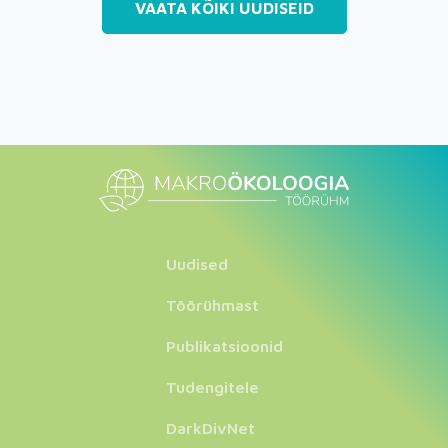
VAATA KÕIKI UUDISEID
Uudised
Töörühmast
Publikatsioonid
Tudengitele
DarkDivNet