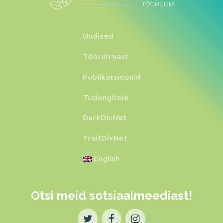
Uudised
Töörühmast
Publikatsioonid
Tudengitele
DarkDivNet
TraitDivNet
English
Otsi meid sotsiaalmeediast!