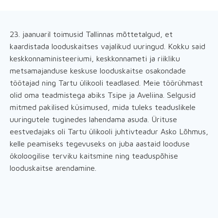
23. jaanuaril toimusid Tallinnas mõttetalgud, et
kaardistada looduskaitses vajalikud uuringud. Kokku said
keskkonnaministeeriumi, keskkonnameti ja riikliku
metsamajanduse keskuse looduskaitse osakondade
töötajad ning Tartu ülikooli teadlased. Meie töörühmast
olid oma teadmistega abiks Tsipe ja Aveliina. Selgusid
mitmed pakilised küsimused, mida tuleks teaduslikele
uuringutele tuginedes lahendama asuda. Ürituse
eestvedajaks oli Tartu ülikooli juhtivteadur Asko Lõhmus,
kelle peamiseks tegevuseks on juba aastaid looduse
ökoloogilise terviku kaitsmine ning teaduspõhise
looduskaitse arendamine.