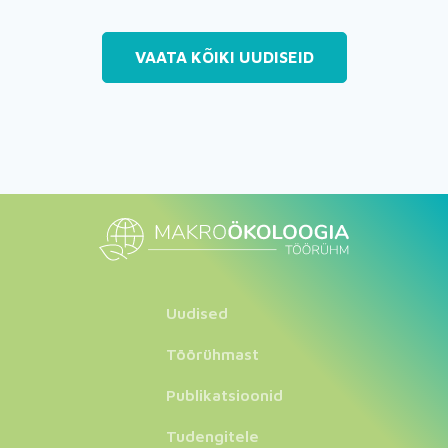
VAATA KÕIKI UUDISEID
Uudised
Töörühmast
Publikatsioonid
Tudengitele