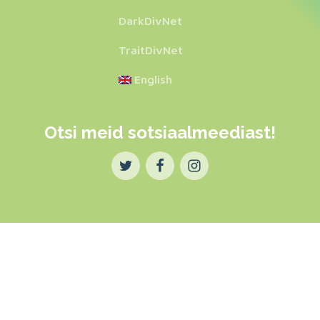
DarkDivNet
TraitDivNet
English
Otsi meid sotsiaalmeediast!