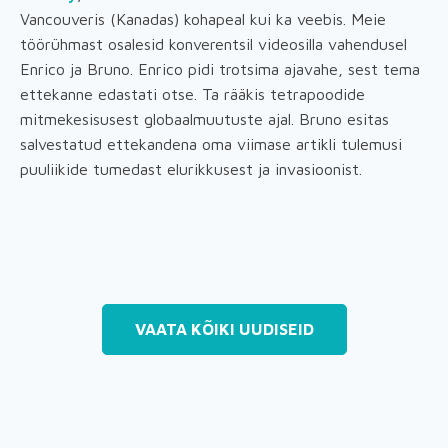
Vancouveris (Kanadas) kohapeal kui ka veebis. Meie
töörühmast osalesid konverentsil videosilla vahendusel
Enrico ja Bruno. Enrico pidi trotsima ajavahe, sest tema
ettekanne edastati otse. Ta rääkis tetrapoodide
mitmekesisusest globaalmuutuste ajal. Bruno esitas
salvestatud ettekandena oma viimase artikli tulemusi
puuliikide tumedast elurikkusest ja invasioonist.
VAATA KÕIKI UUDISEID