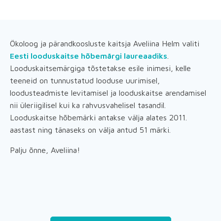
Ökoloog ja pärandkoosluste kaitsja Aveliina Helm valiti
Eesti looduskaitse hõbemärgi laureaadiks
.
Looduskaitsemärgiga tõstetakse esile inimesi, kelle
teeneid on tunnustatud looduse uurimisel,
loodusteadmiste levitamisel ja looduskaitse arendamisel
nii üleriigilisel kui ka rahvusvahelisel tasandil.
Looduskaitse hõbemärki antakse välja alates 2011.
aastast ning tänaseks on välja antud 51 märki.
Palju õnne, Aveliina!