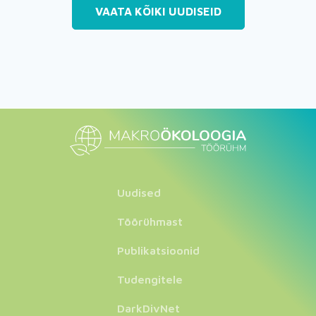
VAATA KÕIKI UUDISEID
Uudised
Töörühmast
Publikatsioonid
Tudengitele
DarkDivNet