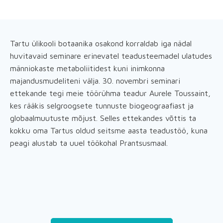
Tartu ülikooli botaanika osakond korraldab iga nädal
huvitavaid seminare erinevatel teadusteemadel ulatudes
männiokaste metaboliitidest kuni inimkonna
majandusmudeliteni välja. 30. novembri seminari
ettekande tegi meie töörühma teadur Aurele Toussaint,
kes rääkis selgroogsete tunnuste biogeograafiast ja
globaalmuutuste mõjust. Selles ettekandes võttis ta
kokku oma Tartus oldud seitsme aasta teadustöö, kuna
peagi alustab ta uuel töökohal Prantsusmaal.