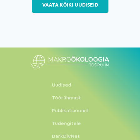
VAATA KÕIKI UUDISEID
Uudised
Töörühmast
Publikatsioonid
Tudengitele
DarkDivNet